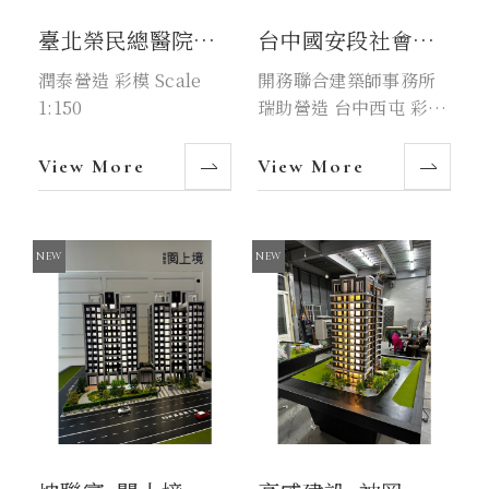
臺北榮民總醫院醫
台中國安段社會住
護宿舍大樓
宅
潤泰營造 彩模 Scale
開務聯合建築師事務所
1:150
瑞助營造 台中西屯 彩模
Sclae 1:150
View More
View More